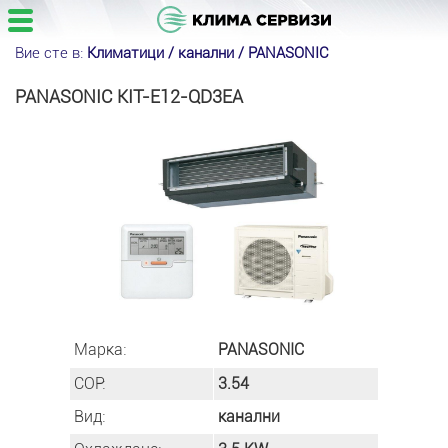
Вие сте в:
Климатици /
канални
/
PANASONIC
PANASONIC KIT-E12-QD3EA
Марка:
PANASONIC
COP:
3.54
Вид:
канални