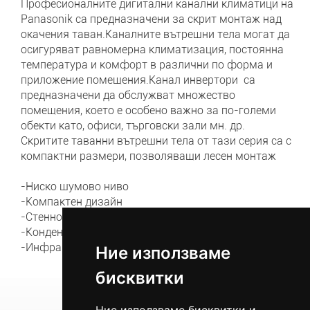
Професионалните дигитални канални климатици на
Panasonik са предназначени за скрит монтаж над
окачения таван.Каналните вътрешни тела могат да
осигуряват равномерна климатизация, постоянна
температура и комфорт в различни по форма и
приложение помещения.Канал инвертори са
предназначени да обслужват множество
помещения, което е особено важно за по-големи
обекти като, офиси, търговски зали мн. др.
Скритите таванни вътрешни тела от тази серия са с
компактни размери, позволяващи лесен монтаж
-Ниско шумово ниво
-Компактен дизайн
-Стенно управление(стандарт)
-Кондензна помпа(стандарт)
-Инфрачервено дистанционно управление(опция)
Ние използваме
Ние използваме
бисквитки
бисквитки