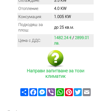
Охлаждане:
3.5 KW
Отопление:
4.0 KW
Консумация:
1.005 KW
Подходящ за
до 25 кв.м.
площ:
1482.24 €
/
2899.01
Цена с ДДС:
лв.
Направи запитване за този
климатик
Share
Facebook
Messenger
Viber
WhatsApp
Pinterest
Twitter
Email