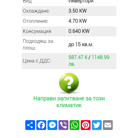
Вид:
Инвертори
Охлаждане:
3.50 KW
Отопление:
4.70 KW
Консумация:
0.640 KW
Подходящ за
до 15 кв.м.
площ:
587.47 €
/
1148.99
Цена с ДДС:
лв.
Направи запитване за този
климатик
Share
Facebook
Messenger
Viber
WhatsApp
Pinterest
Twitter
Email