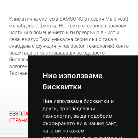
Климатична система SAMSUNG от серия Maldivestt
е снабдена с филтър HD, който отсранява прахови
частици в помещението и ги превръща в чист и
свеж въздух.Тази уникална серия също така е
снабдена с функция (virus doctor-технология) която
защитава от застрашаващи за здравето
биологични замръсявания като (бактерии,вируси и
алергени).
Тестван модел в режим на охлаждане и отопление.
Ние използваме
Ние използваме
бисквитки
бисквитки
Ние използваме бисквитки и
Ние използваме бисквитки и
други, проследяващи,
други, проследяващи,
БЕЗПЛАТНА ДОСТАВКА ДО ВСЯКА ТОЧКА НА
технологии, за да подобрим
технологии, за да подобрим
СТРАНАТА!
сърфирането ви в нашия сайт,
сърфирането ви в нашия сайт,
като ви покажем
като ви покажем